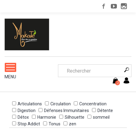
Panneau de gestion des cookies
MENU
0
Articulations
Circulation
Concentration
Digestion
Défenses Immunitaires
Détente
Détox
Harmonie
Silhouette
sommeil
Stop Addict
Tonus
zen